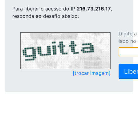
Para liberar o acesso
do IP
216.73.216.17
,
responda ao desafio abaixo.
Digite 
lado no
[trocar imagem]